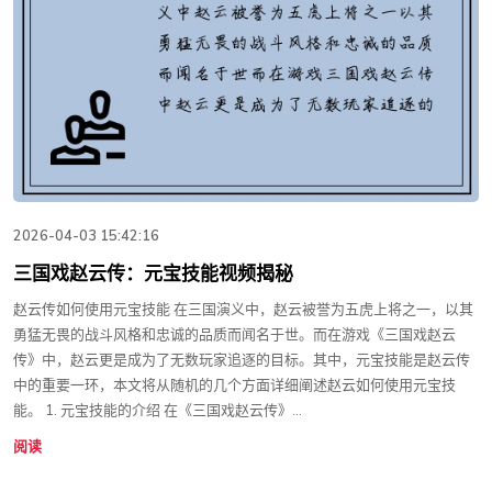
2026-04-03 15:42:16
三国戏赵云传：元宝技能视频揭秘
赵云传如何使用元宝技能 在三国演义中，赵云被誉为五虎上将之一，以其
勇猛无畏的战斗风格和忠诚的品质而闻名于世。而在游戏《三国戏赵云
传》中，赵云更是成为了无数玩家追逐的目标。其中，元宝技能是赵云传
中的重要一环，本文将从随机的几个方面详细阐述赵云如何使用元宝技
能。 1. 元宝技能的介绍 在《三国戏赵云传》...
阅读