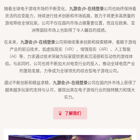
随着全球电子游戏市场的不断变化，
九游会·j9-在线登录
公司也始终保持着
灵活的应变能力，持续进行技术创新和市场拓展，致力于将更多高质量的
游戏带给全球玩家。公司不仅在国内市场占据重要位置，而且在欧美、亚
洲等国际市场上也取得了令人瞩目的成绩。
在未来，
九游会·j9-在线登录
公司将继续秉承创新和探索精神，着眼于游戏
产业的前沿技术，如虚拟现实（VR）、增强现实（AR）、人工智能
（AI）等，力求通过技术突破为玩家提供更具沉浸感和互动性的游戏体
验。与此同时，公司也将不断加大对电竞行业的投入，推动全球电竞产业
的蓬勃发展，力争成为全球领先的综合型电子游戏公司。
通过不断创新和精益求精，
九游会·j9-在线登录
公司在国内外市场上获得了
越来越多玩家的支持与认可，展现出其在电子游戏行业的独特魅力和强大
实力。
了解我们