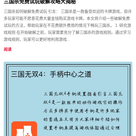
三国杀免费试玩破解攻略大揭秘
三国杀如何破解免费试玩 引言： 三国杀是一款备受欢迎的卡牌游戏，但许
多玩家可能不愿意花费大量金钱购买游戏卡牌。本文将介绍一些破解免费
试玩的方法，帮助玩家在不花费额外费用的情况下畅玩三国杀。 1. 研究游
戏规则 在开始破解之前，玩家需要充分了解三国杀的游戏规则。通过学习
游戏规则，玩家可以更好地利用游戏...
阅读