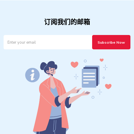
订阅我们的邮箱
Subscribe Now