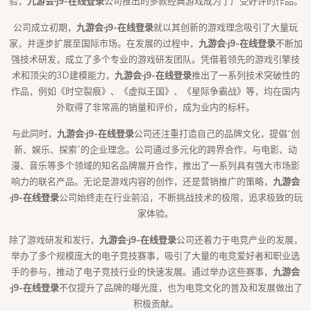
验，
九游会·j9-在线登录
公司推出的多款经典游戏成为了广受好评的作品。
公司成立初期，
九游会·j9-在线登录
就以其创新的游戏理念吸引了大量玩
家，并逐步扩展至国际市场。在发展的过程中，
九游会·j9-在线登录
不断加
强技术研发，成立了多个专业的游戏研发团队。凭借着领先的游戏引擎技
术和顶尖的3D建模能力，
九游会·j9-在线登录
推出了一系列技术突破性的
作品，例如《时空裂痕》、《虚拟王国》、《星际争霸战》等，均在国内
外取得了非常高的销量和评价，成为业内的标杆。
与此同时，
九游会·j9-在线登录
公司还注重打造自己的品牌文化，提倡“创
新、娱乐、探索”的企业理念。公司通过多元化的跨界合作，与电影、动
漫、音乐等多个领域的知名品牌展开合作，推出了一系列具有强大市场影
响力的联名产品。无论是游戏内容的创作，还是营销推广的策略，
九游会
·j9-在线登录
公司始终走在行业前沿，不断挑战技术的极限，追求极致的玩
家体验。
除了游戏研发和发行，
九游会·j9-在线登录
公司还着力于电竞产业的发展，
举办了多个规模庞大的电子竞技赛事，吸引了大量的电竞爱好者和职业选
手的参与，推动了电子竞技行业的快速发展。通过举办这些赛事，
九游会
·j9-在线登录
不仅提升了品牌的曝光度，也为电竞文化的普及和发展做出了
积极贡献。