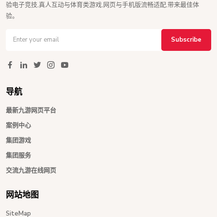
验电子竞技,真人互动与体育类游戏,网页与手机版流畅适配,带来最佳体
验。
Subscribe
导航
最新九游网页平台
案例中心
集团游戏
集团服务
交流九游在线网页
网站地图
SiteMap