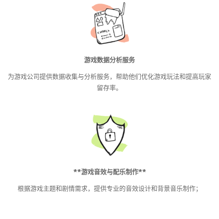
游戏数据分析服务
为游戏公司提供数据收集与分析服务，帮助他们优化游戏玩法和提高玩家
留存率。
**游戏音效与配乐制作**
根据游戏主题和剧情需求，提供专业的音效设计和背景音乐制作；